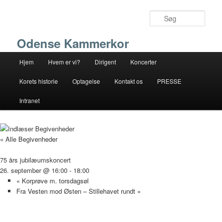
Fortsæt
til
Søg
primært
indhold
Odense Kammerkor
Hovedmenu
Hjem
Hvem er vi?
Dirigent
Koncerter
Korets historie
Optagelse
Kontakt os
PRESSE
Intranet
« Alle Begivenheder
75 års jubilæumskoncert
26. september @ 16:00
-
18:00
«
Korprøve m. torsdagsøl
Fra Vesten mod Østen – Stillehavet rundt
»