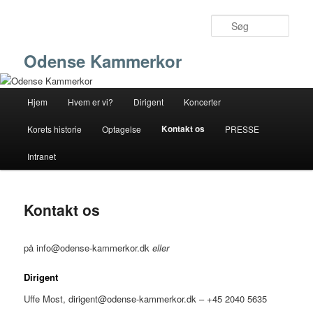
Fortsæt
til
Søg
primært
indhold
Odense Kammerkor
Hovedmenu
Hjem
Hvem er vi?
Dirigent
Koncerter
Kontakt os
Korets historie
Optagelse
PRESSE
Intranet
Kontakt os
på info@odense-kammerkor.dk
eller
Dirigent
Uffe Most,
dirigent@odense-kammerkor.dk
– +45 2040 5635