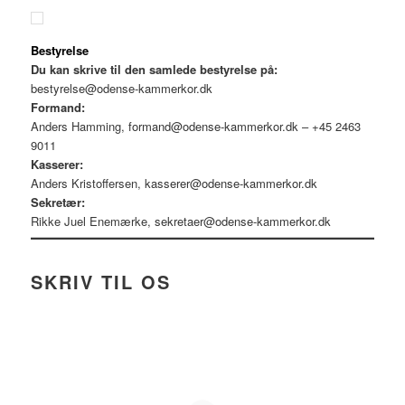
Bestyrelse
Du kan skrive til den samlede bestyrelse på:
bestyrelse@odense-kammerkor.dk
Formand:
Anders Hamming,
formand@odense-kammerkor.dk
– +45 2463
9011
Kasserer:
Anders Kristoffersen,
kasserer@odense-kammerkor.dk
Sekretær:
Rikke Juel Enemærke,
sekretaer@odense-kammerkor.dk
SKRIV TIL OS