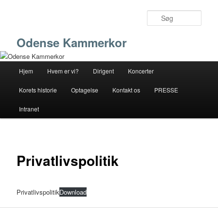
Fortsæt
til
Søg
primært
indhold
Odense Kammerkor
Hovedmenu
Hjem
Hvem er vi?
Dirigent
Koncerter
Korets historie
Optagelse
Kontakt os
PRESSE
Intranet
Privatlivspolitik
Privatlivspolitik
Download