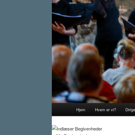
Hovedmenu
Hjem
Hvem er vi?
Dirig