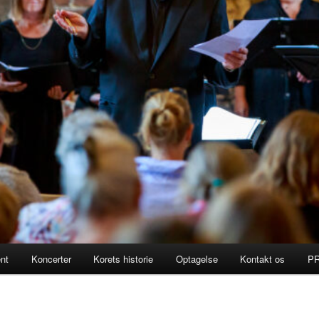
ent
Koncerter
Korets historie
Optagelse
Kontakt os
P