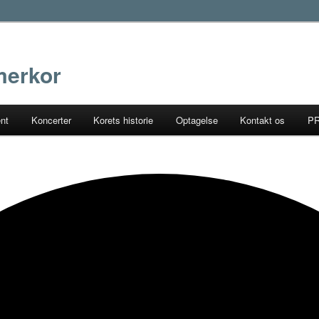
erkor
ent
Koncerter
Korets historie
Optagelse
Kontakt os
P