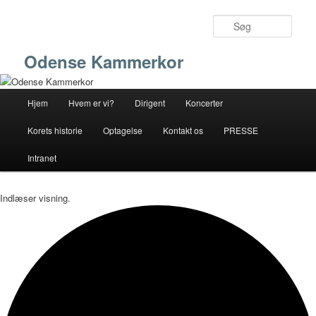
Fortsæt
Fortsæt
til
til
Søg
primært
sekundært
indhold
indhold
Odense Kammerkor
Hovedmenu
Hjem
Hvem er vi?
Dirigent
Koncerter
Korets historie
Optagelse
Kontakt os
PRESSE
Intranet
Indlæser visning.