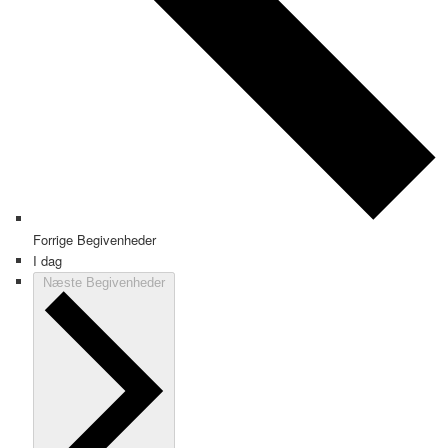
Forrige
Begivenheder
I dag
Næste
Begivenheder