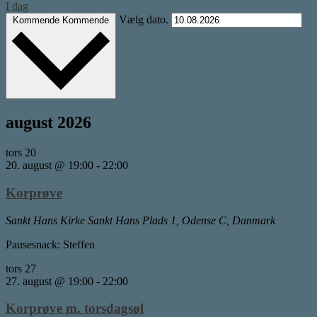
I dag
Vælg dato.
Kommende
Kommende
august 2026
tors
20
20. august @ 19:00
-
22:00
Korprøve
Sankt Hans Kirke
Sankt Hans Plads 1, Odense C, Danmark
Pausesnack: Steffen
tors
27
27. august @ 19:00
-
22:00
Korprøve m. torsdagsøl