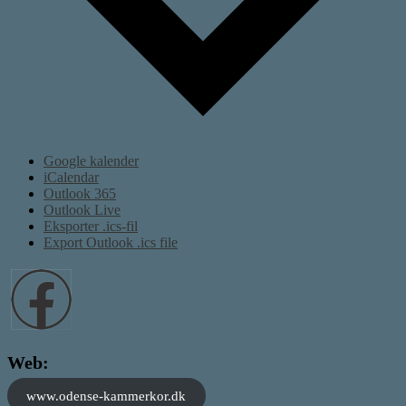
Google kalender
iCalendar
Outlook 365
Outlook Live
Eksporter .ics-fil
Export Outlook .ics file
Web:
www.odense-kammerkor.dk