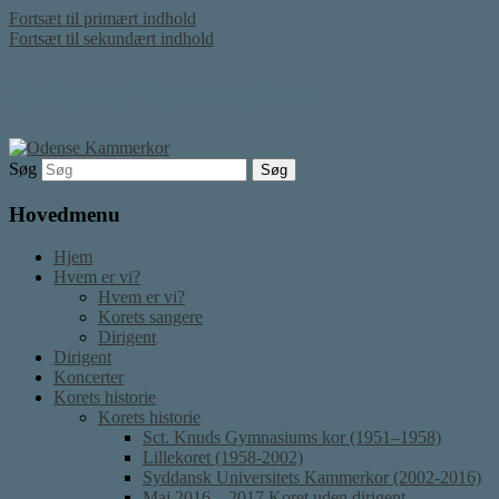
Fortsæt til primært indhold
Fortsæt til sekundært indhold
Odense Kammerkor
Søg
Hovedmenu
Hjem
Hvem er vi?
Hvem er vi?
Korets sangere
Dirigent
Dirigent
Koncerter
Korets historie
Korets historie
Sct. Knuds Gymnasiums kor (1951–1958)
Lillekoret (1958-2002)
Syddansk Universitets Kammerkor (2002-2016)
Maj 2016 – 2017 Koret uden dirigent