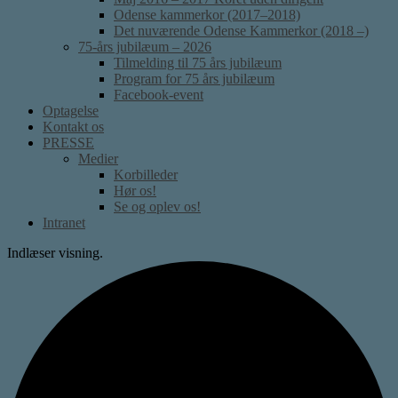
Odense kammerkor (2017–2018)
Det nuværende Odense Kammerkor (2018 –)
75-års jubilæum – 2026
Tilmelding til 75 års jubilæum
Program for 75 års jubilæum
Facebook-event
Optagelse
Kontakt os
PRESSE
Medier
Korbilleder
Hør os!
Se og oplev os!
Intranet
Indlæser visning.