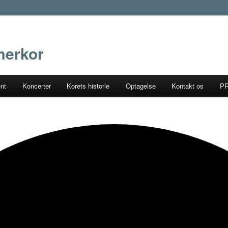
erkor
ent
Koncerter
Korets historie
Optagelse
Kontakt os
P