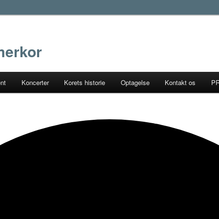
erkor
ent
Koncerter
Korets historie
Optagelse
Kontakt os
P