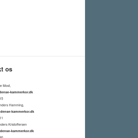
t os
fe Most,
dense-kammerkor.dk
15
Anders Hamming,
dense-kammerkor.dk
11
nders Kristoffersen
dense-kammerkor.dk
90