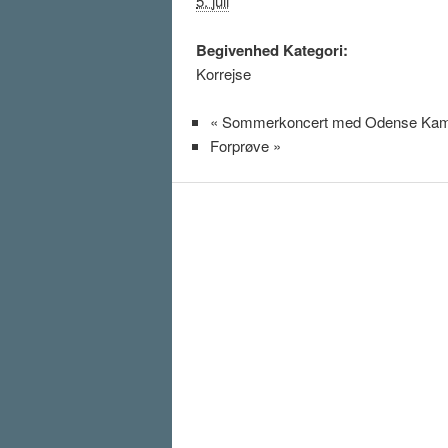
5. juli
Begivenhed Kategori:
Korrejse
«
Sommerkoncert med Odense Ka
Forprøve
»