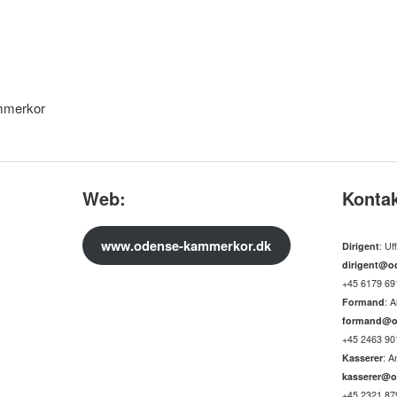
mmerkor
Web:
Kontak
www.odense-kammerkor.dk
Dirigent
: Uf
dirigent@o
+45 6179 69
Formand
: 
formand@o
+45 2463 90
Kasserer
: A
kasserer@o
+45 2321 87