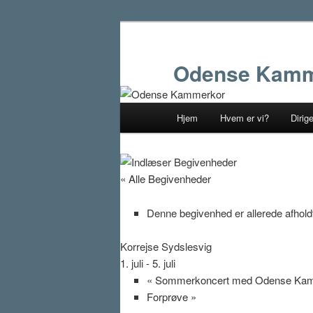
Fortsæt
til
primært
Odense Kamm
indhold
Hovedmenu
Hjem
Hvem er vi?
Dirig
« Alle Begivenheder
Denne begivenhed er allerede afholdt
Korrejse Sydslesvig
1. juli
-
5. juli
«
Sommerkoncert med Odense Ka
Forprøve
»