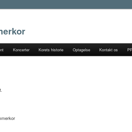
erkor
ent
Koncerter
Korets historie
Optagelse
Kontakt os
P
.
mmerkor