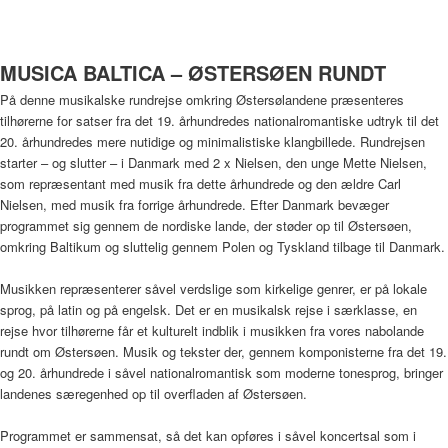
MUSICA BALTICA – ØSTERSØEN RUNDT
På denne musikalske rundrejse omkring Østersølandene præsenteres
tilhørerne for satser fra det 19. århundredes nationalromantiske udtryk til det
20. århundredes mere nutidige og minimalistiske klangbillede. Rundrejsen
starter – og slutter – i Danmark med 2 x Nielsen, den unge Mette Nielsen,
som repræsentant med musik fra dette århundrede og den ældre Carl
Nielsen, med musik fra forrige århundrede. Efter Danmark bevæger
programmet sig gennem de nordiske lande, der støder op til Østersøen,
omkring Baltikum og sluttelig gennem Polen og Tyskland tilbage til Danmark.
Musikken repræsenterer såvel verdslige som kirkelige genrer, er på lokale
sprog, på latin og på engelsk. Det er en musikalsk rejse i særklasse, en
rejse hvor tilhørerne får et kulturelt indblik i musikken fra vores nabolande
rundt om Østersøen. Musik og tekster der, gennem komponisterne fra det 19.
og 20. århundrede i såvel nationalromantisk som moderne tonesprog, bringer
landenes særegenhed op til overfladen af Østersøen.
Programmet er sammensat, så det kan opføres i såvel koncertsal som i