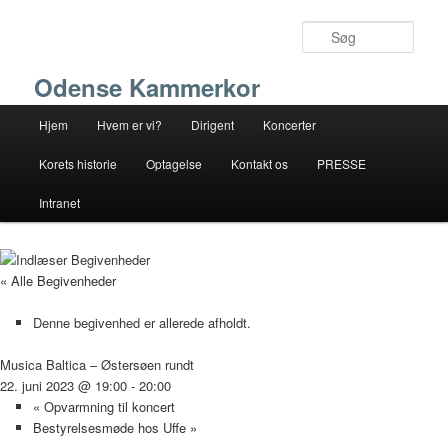
Fortsæt
til
Søg
primært
indhold
Odense Kammerkor
Hovedmenu
Hjem
Hvem er vi?
Dirigent
Koncerter
Korets historie
Optagelse
Kontakt os
PRESSE
Intranet
« Alle Begivenheder
Denne begivenhed er allerede afholdt.
Musica Baltica – Østersøen rundt
22. juni 2023 @ 19:00
-
20:00
«
Opvarmning til koncert
Bestyrelsesmøde hos Uffe
»