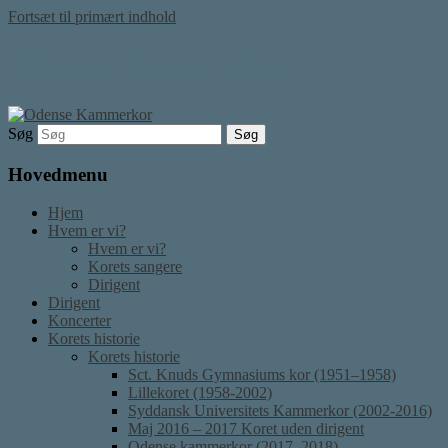
Fortsæt til primært indhold
Odense Kammerkor
Søg
Hovedmenu
Hjem
Hvem er vi?
Hvem er vi?
Korets sangere
Dirigent
Dirigent
Koncerter
Korets historie
Korets historie
Sct. Knuds Gymnasiums kor (1951–1958)
Lillekoret (1958-2002)
Syddansk Universitets Kammerkor (2002-2016)
Maj 2016 – 2017 Koret uden dirigent
Odense kammerkor (2017–2018)