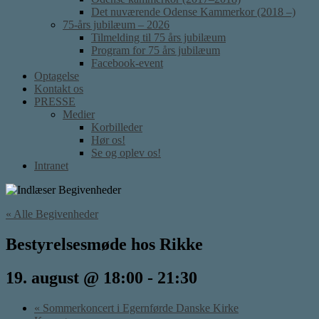
Det nuværende Odense Kammerkor (2018 –)
75-års jubilæum – 2026
Tilmelding til 75 års jubilæum
Program for 75 års jubilæum
Facebook-event
Optagelse
Kontakt os
PRESSE
Medier
Korbilleder
Hør os!
Se og oplev os!
Intranet
« Alle Begivenheder
Bestyrelsesmøde hos Rikke
19. august @ 18:00
-
21:30
«
Sommerkoncert i Egernførde Danske Kirke