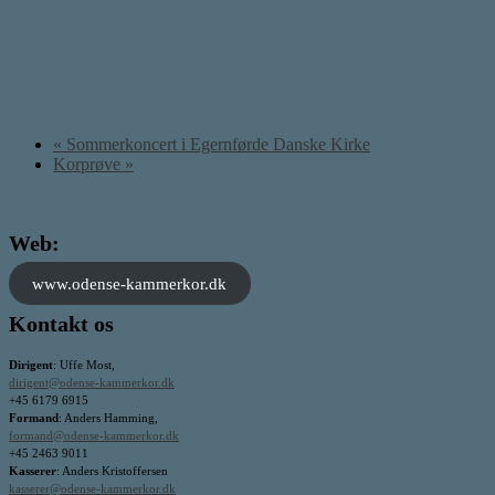
«
Sommerkoncert i Egernførde Danske Kirke
Korprøve
»
Web:
www.odense-kammerkor.dk
Kontakt os
Dirigent
: Uffe Most,
dirigent@odense-kammerkor.dk
+45 6179 6915
Formand
: Anders Hamming,
formand@odense-kammerkor.dk
+45 2463 9011
Kasserer
: Anders Kristoffersen
kasserer@odense-kammerkor.dk