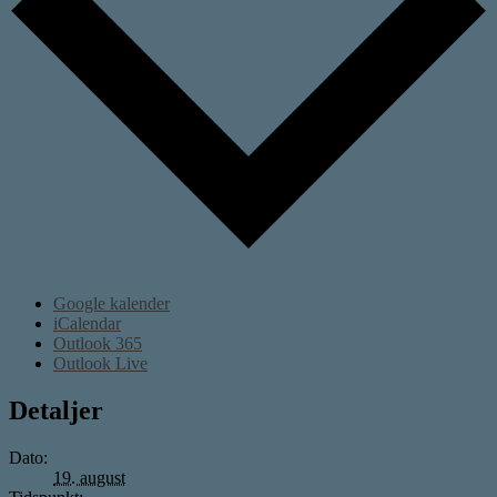
Google kalender
iCalendar
Outlook 365
Outlook Live
Detaljer
Dato:
19. august