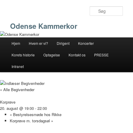
Fortsæt
til
Søg
primært
indhold
Odense Kammerkor
Hovedmenu
Hjem
Hvem er vi?
Dirigent
Koncerter
Korets historie
Optagelse
Kontakt os
PRESSE
Intranet
« Alle Begivenheder
Korprøve
20. august @ 19:00
-
22:00
«
Bestyrelsesmøde hos Rikke
Korprøve m. torsdagsøl
»