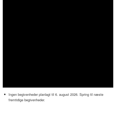
Ingen begivenheder planlagt til 6. august 2026. Spring til
næste
fremtidige begivenheder
.