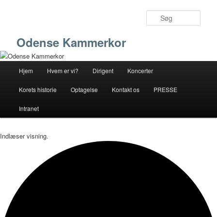
Fortsæt
Fortsæt
til
til
Søg
primært
sekundært
indhold
indhold
Odense Kammerkor
Hovedmenu
Hjem
Hvem er vi?
Dirigent
Koncerter
Korets historie
Optagelse
Kontakt os
PRESSE
Intranet
Indlæser visning.