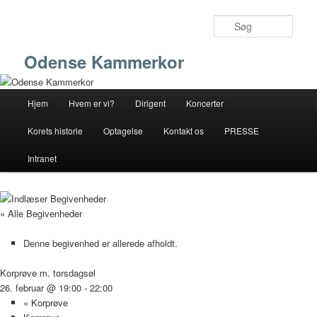
Fortsæt
til
Søg
primært
indhold
Odense Kammerkor
Hovedmenu
Hjem
Hvem er vi?
Dirigent
Koncerter
Korets historie
Optagelse
Kontakt os
PRESSE
Intranet
« Alle Begivenheder
Denne begivenhed er allerede afholdt.
Korprøve m. torsdagsøl
26. februar @ 19:00
-
22:00
«
Korprøve