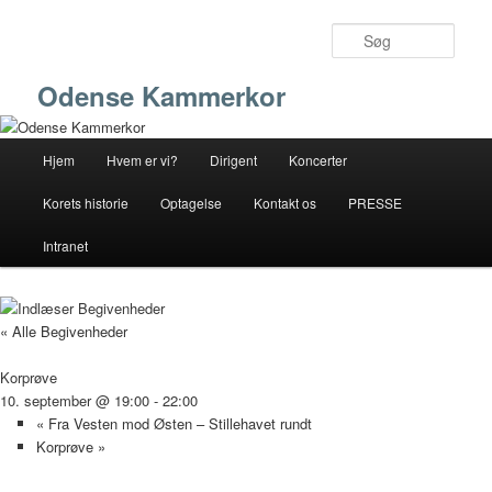
Fortsæt
til
Søg
primært
indhold
Odense Kammerkor
Hovedmenu
Hjem
Hvem er vi?
Dirigent
Koncerter
Korets historie
Optagelse
Kontakt os
PRESSE
Intranet
« Alle Begivenheder
Korprøve
10. september @ 19:00
-
22:00
«
Fra Vesten mod Østen – Stillehavet rundt
Korprøve
»