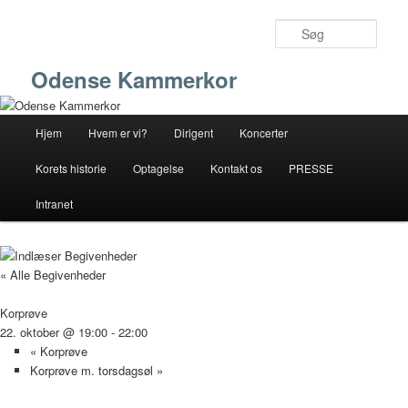
Fortsæt
til
Søg
primært
indhold
Odense Kammerkor
Hovedmenu
Hjem
Hvem er vi?
Dirigent
Koncerter
Korets historie
Optagelse
Kontakt os
PRESSE
Intranet
« Alle Begivenheder
Korprøve
22. oktober @ 19:00
-
22:00
«
Korprøve
Korprøve m. torsdagsøl
»